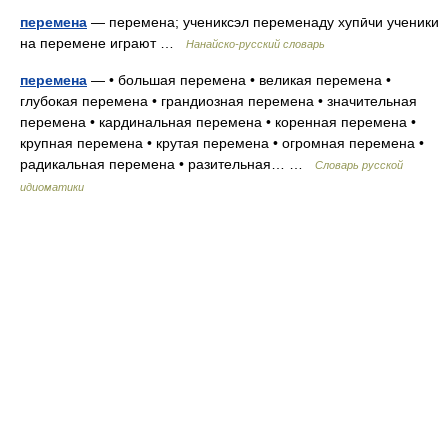
перемена
— перемена; учениксэл переменаду хупӣчи ученики
на перемене играют …
Нанайско-русский словарь
перемена
— • большая перемена • великая перемена •
глубокая перемена • грандиозная перемена • значительная
перемена • кардинальная перемена • коренная перемена •
крупная перемена • крутая перемена • огромная перемена •
радикальная перемена • разительная… …
Словарь русской
идиоматики