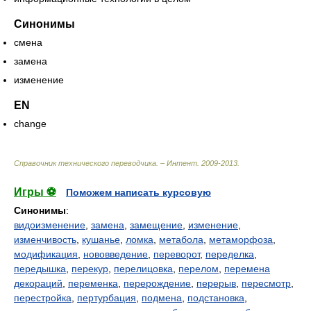
Синонимы
смена
замена
изменение
EN
change
Справочник технического переводчика. – Интент
.
2009-2013
.
Игры ⚽
Поможем написать курсовую
Синонимы
:
видоизменение
,
замена
,
замещение
,
изменение
,
изменчивость
,
кушанье
,
ломка
,
метабола
,
метаморфоза
,
модификация
,
нововведение
,
переворот
,
переделка
,
передышка
,
перекур
,
перелицовка
,
перелом
,
перемена
декораций
,
переменка
,
перерождение
,
перерыв
,
пересмотр
,
перестройка
,
пертурбация
,
подмена
,
подстановка
,