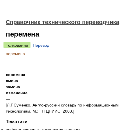
Справочник технического переводчика
перемена
Толкование
Перевод
перемена
перемена
смена
замена
изменение
—
[Л.Г.Суменко. Англо-русский словарь по информационным
технологиям. М.: ГП ЦНИИС, 2003.]
Тематики
информационные технологии в целом