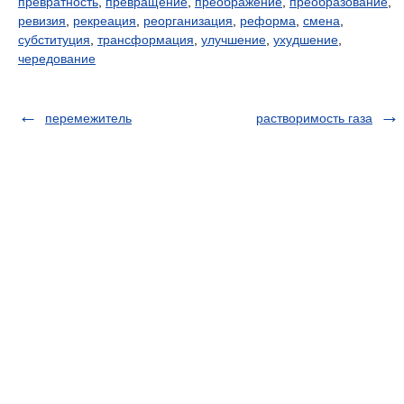
превратность
,
превращение
,
преображение
,
преобразование
,
ревизия
,
рекреация
,
реорганизация
,
реформа
,
смена
,
субституция
,
трансформация
,
улучшение
,
ухудшение
,
чередование
перемежитель
растворимость газа