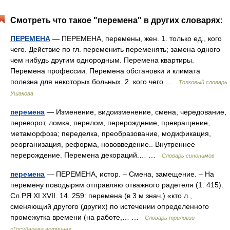
Смотреть что такое "перемена" в других словарях:
ПЕРЕМЕНА
— ПЕРЕМЕНА, перемены, жен. 1. только ед., кого
чего. Действие по гл. переменить переменять; замена одного
чем нибудь другим однородным. Перемена квартиры.
Перемена профессии. Перемена обстановки и климата
полезна для некоторых больных. 2. кого чего …
Толковый словарь
Ушакова
перемена
— Изменение, видоизменение, смена, чередование,
переворот, ломка, перелом, перерождение, превращение,
метаморфоза; переделка, преобразование, модификация,
реорганизация, реформа, нововведение.. Внутреннее
перерождение. Перемена декораций.… …
Словарь синонимов
перемена
— ПЕРЕМЕНА, истор. – Смена, замещение. – На
перемену поводырям отправляю отважного радетеля (1. 415).
Сл.РЯ XI XVII. 14. 259: перемена (в 3 м знач.) «кто л.,
сменяющий другого (других) по истечении определенного
промежутка времени (на работе,… …
Словарь трилогии
«Государева вотчина»