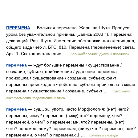
ПЕРЕМЕНА
— Большая перемена. Жарг. шк. Шутл. Пропуск
урока без уважительной причины. (Запись 2003 г.). Перемена
декораций. Разг. Шутл. Изменение обстановки, положения дел,
общего вида чего л. БТС, 810. Перемена (перемененье) света.
Арх. 1. Светопреставление …
Большой словарь русских поговорок
перемена
— ждут большие перемены • существование /
создание, субъект, приближение / удаление перемена
произошла • существование / создание, субъект, факт
перемены происходили • действие, субъект произошла важная
перемена • существование / создание, субъект …
Глагольной
сочетаемости непредметных имён
перемена
— сущ., ж., употр. часто Морфология: (нет) чего?
перемены, чему? перемене, (вижу) что? перемену, чем?
переменой, о чём? о перемене; мн. что? перемены, (нет)
чего? перемен, чему? переменам, (вижу) что? перемены, чем?
переменами, о чём? о переменах 1 …
Толковый словарь